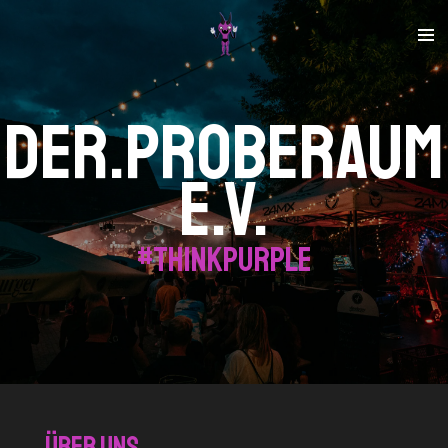
Zum
Hauptinhalt
springen
Der.Proberaum
e.v.
#thinkpurple
ÜBER UNS