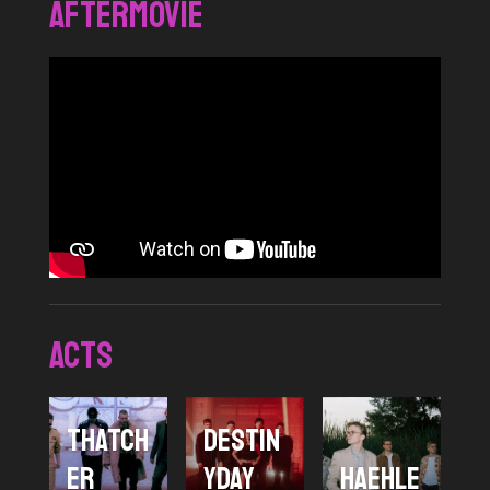
Aftermovie
ACTS
THATCH
Destin
ER
yday
HAEHLE