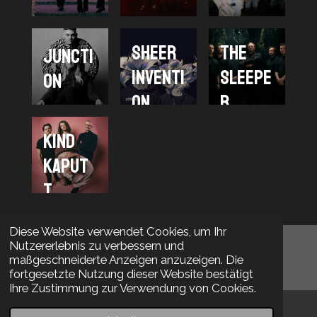
Sheer
The
Juncti
Inventi
Sleepe
on
on
r
Kind
Kaput
t
Diese Website verwendet Cookies, um Ihr
Nutzererlebnis zu verbessern und
maßgeschneiderte Anzeigen anzuzeigen. Die
fortgesetzte Nutzung dieser Website bestätigt
F
I
Ihre Zustimmung zur Verwendung von Cookies.
a
n
AGB |
Datenschutz |
Impressum
c
s