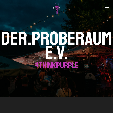
Zum
Hauptinhalt
springen
Der.Proberaum
e.v.
#thinkpurple