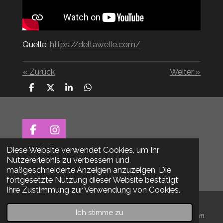
Quelle:
https://deltawelle.com/
«
Zurück
Weiter
»
T
T
T
T
e
e
e
e
i
i
i
i
l
l
l
l
e
e
e
e
n
n
n
n
F
I
a
n
Diese Website verwendet Cookies, um Ihr
AGB |
Datenschutz |
Impressum
c
s
Nutzererlebnis zu verbessern und
e
t
© 2026 Der.Proberaum e.V.
maßgeschneiderte Anzeigen anzuzeigen. Die
b
a
fortgesetzte Nutzung dieser Website bestätigt
o
g
Ihre Zustimmung zur Verwendung von Cookies.
o
r
k
a
Ich stimme zu
m
E-Mail
Telefon
Karte
Instagram