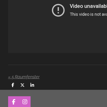
«
5 Raumfenster
T
T
T
e
e
e
i
i
i
l
l
l
F
I
e
e
e