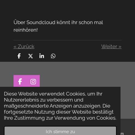
Über Soundcloud könnt ihr schon mal
reinhören!
«
Zurück
Weiter
»
T
T
T
T
e
e
e
e
i
i
i
i
l
l
l
l
e
e
e
e
n
n
n
n
F
I
a
n
Diese Website verwendet Cookies, um Ihr
AGB |
Datenschutz |
Impressum
c
s
Nutzererlebnis zu verbessern und
e
t
© 2026 Der.Proberaum e.V.
maßgeschneiderte Anzeigen anzuzeigen. Die
b
a
fortgesetzte Nutzung dieser Website bestätigt
o
g
Ihre Zustimmung zur Verwendung von Cookies.
o
r
k
a
Ich stimme zu
m
E-Mail
Telefon
Karte
Instagram