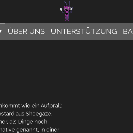
ÜBER UNS
UNTERSTÜTZUNG
B
ankommt wie ein Aufprall:
stard aus Shoegaze,
er, als Dinge noch
native genannt, in einer